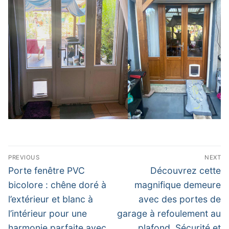
Navigation
PREVIOUS
NEXT
de
Previous
Next
Porte fenêtre PVC
Découvrez cette
post:
post:
l’article
bicolore : chêne doré à
magnifique demeure
l’extérieur et blanc à
avec des portes de
l’intérieur pour une
garage à refoulement au
harmonie parfaite avec
plafond. Sécurité et