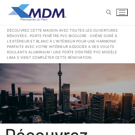
Aller
au
contenu
DÉCOUVREZ CETTE MAISON AVEC TOUTES LES OUVERTURES
RÉNOVÉES : PORTE FENÊTRE PVC BICOLORE : CHÊNE DORÉ À
Rechercher :
L’EXTÉRIEUR ET BLANC À L’INTÉRIEUR POUR UNE HARMONIE
PARFAITE AVEC VOTRE INTÉRIEUR ASSOCIÉE A DES VOLETS
ROULANTS ALUMINIUM ! UNE PORTE D’ENTRÉE PVC MODÈLE
CONTACT@MENUISERIESDUMANS.FR
LIMA 5 VIENT COMPLÉTER CETTE RÉNOVATION.
Rechercher
:
QUI SOMMES-NOUS ?
NOS GESTES POUR LA TERRE
NOS PRODUITS PVC
Découvrez
COULISSANTS
NOS PRODUITS ALUMINIUM