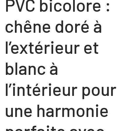
PVC bicolore :
COULISSANTS
NOS RÉALISATIONS
FENÊTRES
chêne doré à
Contact
FENÊTRES
PORTES
PORTES
VOLETS ROULANTS
l’extérieur et
NOS PORTES « HABITAT »
blanc à
NOS PORTES « TERTIAIRE »
l’intérieur pour
une harmonie