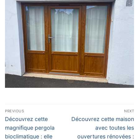
Navigation
PREVIOUS
NEXT
de
Previous
Next
Découvrez cette
Découvrez cette maison
post:
post:
l’article
magnifique pergola
avec toutes les
bioclimatique : elle
ouvertures rénovées :