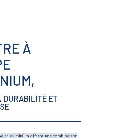
COULISSANTS
NOS RÉALISATIONS
FENÊTRES
Contact
FENÊTRES
PORTES
PORTES
VOLETS ROULANTS
TRE À
NOS PORTES « HABITAT »
PE
NOS PORTES « TERTIAIRE »
NIUM,
 DURABILITÉ ET
SE
pe en aluminium offrent une combinaison