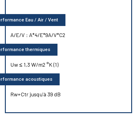
rformance Eau / Air / Vent
A/E/V : A*4/E*9A/V*C2
rformance thermiques
Uw ≤ 1,3 W/m2 °K (1)
rformance acoustiques
Rw+Ctr jusqu'à 39 dB