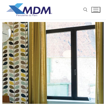
CONTACT@MENUISERIESDUMANS.FR
QUI SOMMES-NOUS ?
NOS GESTES POUR LA TERRE
NOS PRODUITS PVC
COULISSANTS
NOS PRODUITS ALUMINIUM