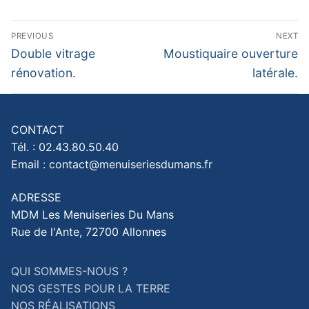
Navigation
PREVIOUS
NEXT
de
Previous
Next
Double vitrage
Moustiquaire ouverture
post:
post:
l’article
rénovation.
latérale.
CONTACT
Tél. : 02.43.80.50.40
Email : contact@menuiseriesdumans.fr
ADRESSE
MDM Les Menuiseries Du Mans
Rue de l'Ante, 72700 Allonnes
QUI SOMMES-NOUS ?
NOS GESTES POUR LA TERRE
NOS RÉALISATIONS