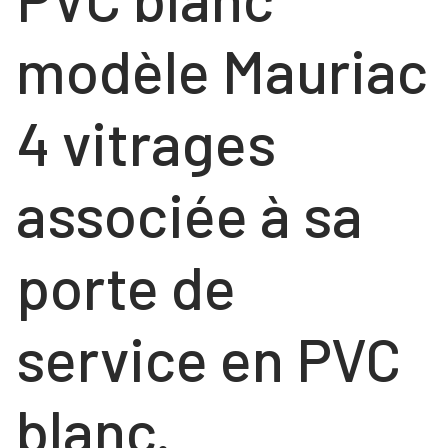
COULISSANTS
NOS RÉALISATIONS
FENÊTRES
modèle Mauriac
Contact
FENÊTRES
PORTES
4 vitrages
PORTES
VOLETS ROULANTS
NOS PORTES « HABITAT »
associée à sa
NOS PORTES « TERTIAIRE »
porte de
service en PVC
blanc.