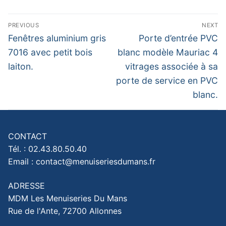
Navigation
PREVIOUS
NEXT
de
Previous
Next
Fenêtres aluminium gris
Porte d’entrée PVC
post:
post:
l’article
7016 avec petit bois
blanc modèle Mauriac 4
laiton.
vitrages associée à sa
porte de service en PVC
blanc.
CONTACT
Tél. : 02.43.80.50.40
Email : contact@menuiseriesdumans.fr
ADRESSE
MDM Les Menuiseries Du Mans
Rue de l'Ante, 72700 Allonnes