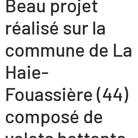
Beau projet
COULISSANTS
NOS RÉALISATIONS
FENÊTRES
réalisé sur la
Contact
FENÊTRES
PORTES
PORTES
VOLETS ROULANTS
commune de La
NOS PORTES « HABITAT »
Haie-
NOS PORTES « TERTIAIRE »
Fouassière (44)
composé de