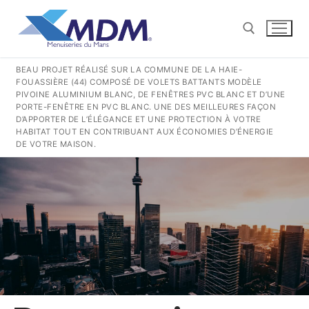
Aller
au
contenu
BEAU PROJET RÉALISÉ SUR LA COMMUNE DE LA HAIE-
FOUASSIÈRE (44) COMPOSÉ DE VOLETS BATTANTS MODÈLE
Rechercher :
PIVOINE ALUMINIUM BLANC, DE FENÊTRES PVC BLANC ET D’UNE
PORTE-FENÊTRE EN PVC BLANC. UNE DES MEILLEURES FAÇON
D’APPORTER DE L’ÉLÉGANCE ET UNE PROTECTION À VOTRE
CONTACT@MENUISERIESDUMANS.FR
HABITAT TOUT EN CONTRIBUANT AUX ÉCONOMIES D’ÉNERGIE
DE VOTRE MAISON.
Rechercher
:
QUI SOMMES-NOUS ?
NOS GESTES POUR LA TERRE
NOS PRODUITS PVC
COULISSANTS
NOS PRODUITS ALUMINIUM