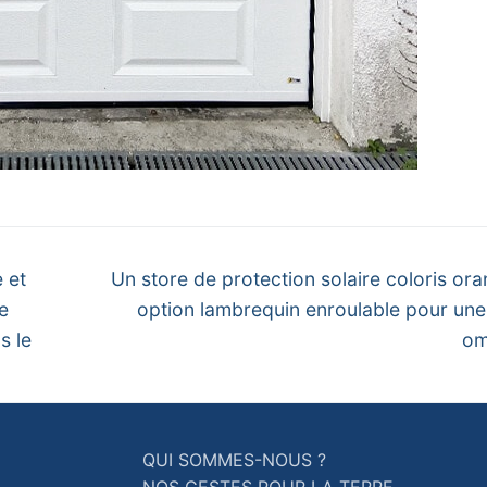
Next
 et
Un store de protection solaire coloris or
post:
e
option lambrequin enroulable pour une
s le
om
QUI SOMMES-NOUS ?