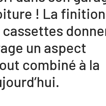
iture ! La finition
es cassettes donne
arage un aspect
 tout combiné à la
jourd’hui.