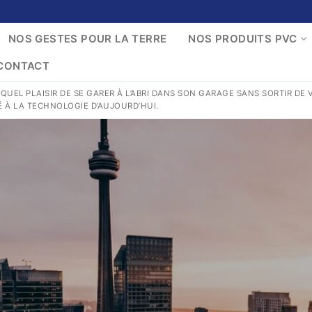
NOS GESTES POUR LA TERRE
NOS PRODUITS PVC
CONTACT
L PLAISIR DE SE GARER À L’ABRI DANS SON GARAGE SANS SORTIR DE VO
 À LA TECHNOLOGIE D’AUJOURD’HUI.
TACT@MENUISERIESDUMANS.FR
S ?
R LA TERRE
VC