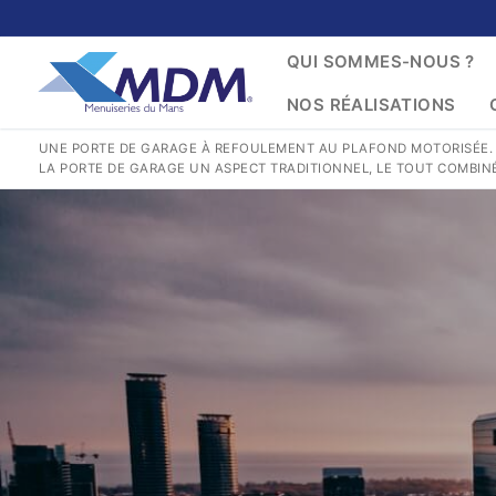
Aller
au
QUI SOMMES-NOUS ?
contenu
NOS RÉALISATIONS
UNE PORTE DE GARAGE À REFOULEMENT AU PLAFOND MOTORISÉE. QUE
LA PORTE DE GARAGE UN ASPECT TRADITIONNEL, LE TOUT COMBINÉ
CON
Rechercher
:
QUI SOMMES-NOU
NOS GESTES POU
NOS PRODUITS P