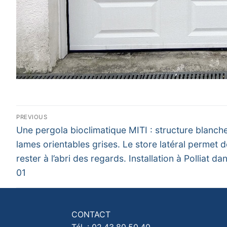
Navigation
PREVIOUS
Previous
de
Une pergola bioclimatique MITI : structure blanche
post:
lames orientables grises. Le store latéral permet d
l’article
rester à l’abri des regards. Installation à Polliat dan
01
CONTACT