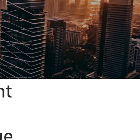
nt
r
ge