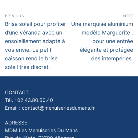
Navigation
PREVIOUS
NEXT
de
Previous
Next
Brise soleil pour profiter
Une marquise aluminium
post:
post:
l’article
d’une véranda avec un
modèle Marguerite :
ensoleillement adapté à
pour une entrée
vos envie. Le petit
élégante et protégée
caisson rend le brise
des intempéries.
soleil très discret.
CONTACT
Tél. : 02.43.80.50.40
Email : contact@menuiseriesdumans.fr
ADRESSE
MDM Les Menuiseries Du Mans
Rue de l'Ante, 72700 Allonnes