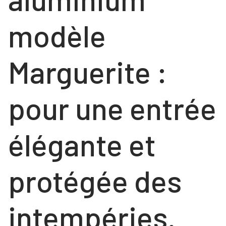
COULISSANTS
NOS RÉALISATIONS
FENÊTRES
modèle
Contact
FENÊTRES
PORTES
Marguerite :
PORTES
VOLETS ROULANTS
NOS PORTES « HABITAT »
pour une entrée
NOS PORTES « TERTIAIRE »
élégante et
protégée des
intempéries.