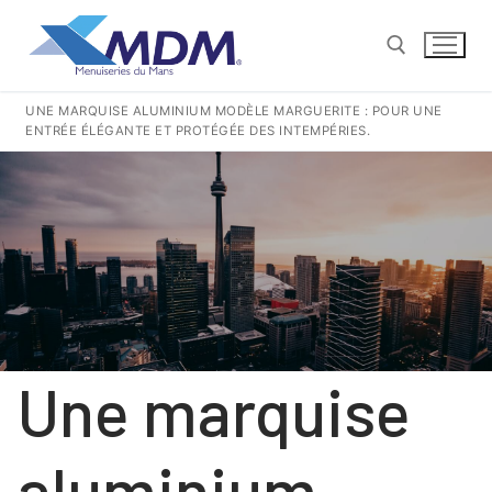
Aller
au
contenu
UNE MARQUISE ALUMINIUM MODÈLE MARGUERITE : POUR UNE
ENTRÉE ÉLÉGANTE ET PROTÉGÉE DES INTEMPÉRIES.
Rechercher :
CONTACT@MENUISERIESDUMANS.FR
Rechercher
:
QUI SOMMES-NOUS ?
Une marquise
NOS GESTES POUR LA TERRE
NOS PRODUITS PVC
aluminium
COULISSANTS
NOS PRODUITS ALUMINIUM