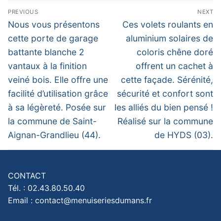
Navigation
PREVIOUS
NEXT
de
Previous
Next
Nous vous présentons
Ces volets roulants en
post:
post:
l’article
cette porte de garage
aluminium solaires de
battante blanche 2
coloris chêne doré
vantaux à la finition
offrent un cachet à
veiné bois. Elle offre une
cette façade. Sérénité,
facilité d’utilisation grâce
sécurité et confort sont
à sa légèreté. Posée sur
les alliés du bien pensé !
la commune de Saint-
Réalisé sur la commune
Aignan-Grandlieu (44).
de HYDS (03).
CONTACT
Tél. : 02.43.80.50.40
Email : contact@menuiseriesdumans.fr