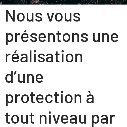
Nous vous
COULISSANTS
NOS RÉALISATIONS
FENÊTRES
Contact
FENÊTRES
PORTES
présentons une
PORTES
VOLETS ROULANTS
réalisation
NOS PORTES « HABITAT »
NOS PORTES « TERTIAIRE »
d’une
protection à
tout niveau par