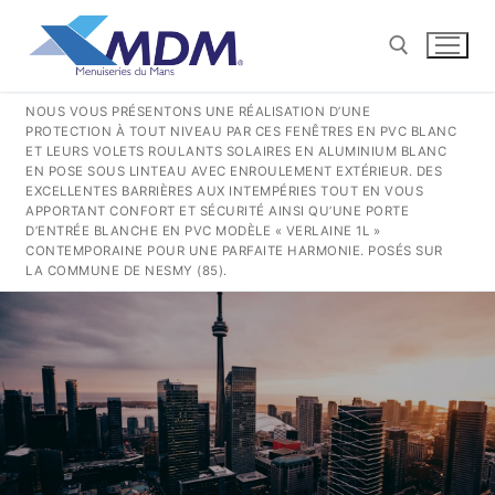
Aller
au
contenu
NOUS VOUS PRÉSENTONS UNE RÉALISATION D’UNE
PROTECTION À TOUT NIVEAU PAR CES FENÊTRES EN PVC BLANC
Rechercher :
ET LEURS VOLETS ROULANTS SOLAIRES EN ALUMINIUM BLANC
EN POSE SOUS LINTEAU AVEC ENROULEMENT EXTÉRIEUR. DES
EXCELLENTES BARRIÈRES AUX INTEMPÉRIES TOUT EN VOUS
CONTACT@MENUISERIESDUMANS.FR
APPORTANT CONFORT ET SÉCURITÉ AINSI QU’UNE PORTE
D’ENTRÉE BLANCHE EN PVC MODÈLE « VERLAINE 1L »
CONTEMPORAINE POUR UNE PARFAITE HARMONIE. POSÉS SUR
LA COMMUNE DE NESMY (85).
Rechercher
:
QUI SOMMES-NOUS ?
NOS GESTES POUR LA TERRE
NOS PRODUITS PVC
COULISSANTS
NOS PRODUITS ALUMINIUM