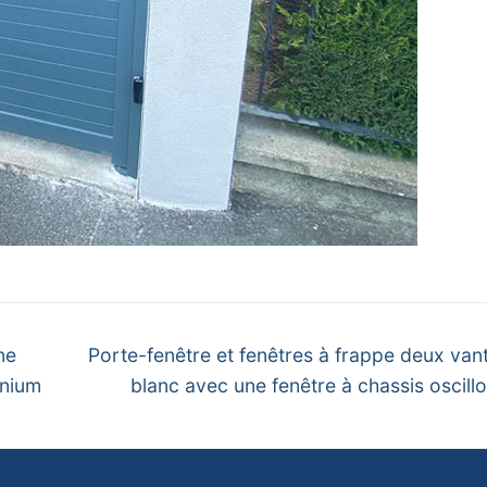
Next
ne
Porte-fenêtre et fenêtres à frappe deux va
post:
inium
blanc avec une fenêtre à chassis oscillo