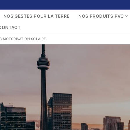
NOS GESTES POUR LA TERRE
NOS PRODUITS PVC
CONTACT
EC MOTORISATION SOLAIRE.
TACT@MENUISERIESDUMANS.FR
S ?
R LA TERRE
VC