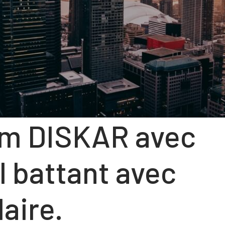
LUMINIUM
NS
LANTS
 HABITAT »
ium DISKAR avec
 TERTIAIRE »
l battant avec
aire.