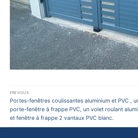
Navigation
PREVIOUS
Previous
de
Portes-fenêtres coulissantes aluminium et PVC , u
post:
porte-fenêtre à frappe PVC, un volet roulant alum
l’article
et fenêtre à frappe 2 vantaux PVC blanc.