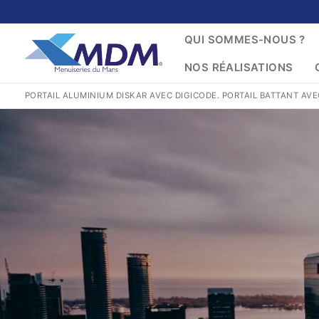
Aller
au
QUI SOMMES-NOUS ?
contenu
NOS RÉALISATIONS
PORTAIL ALUMINIUM DISKAR AVEC DIGICODE. PORTAIL BATTANT AV
CON
Rechercher
:
QUI SOMMES-NOU
NOS GESTES POU
NOS PRODUITS P