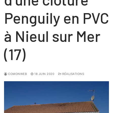
COULISSANTS
NOS RÉALISATIONS
FENÊTRES
Penguily en PVC
Contact
FENÊTRES
PORTES
à Nieul sur Mer
PORTES
VOLETS ROULANTS
NOS PORTES « HABITAT »
(17)
NOS PORTES « TERTIAIRE »
COMONWEB
18 JUIN 2020
RÉALISATIONS