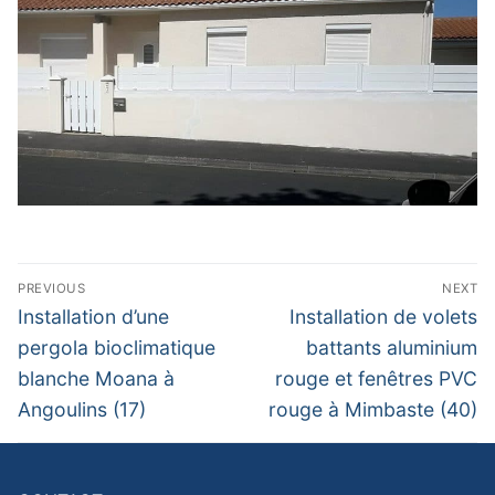
Navigation
PREVIOUS
NEXT
de
Previous
Next
Installation d’une
Installation de volets
post:
post:
l’article
pergola bioclimatique
battants aluminium
blanche Moana à
rouge et fenêtres PVC
Angoulins (17)
rouge à Mimbaste (40)