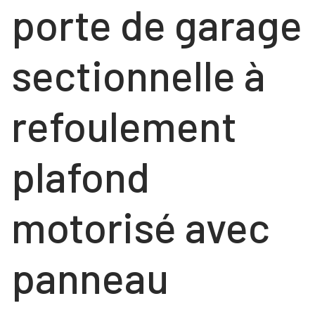
porte de garage
COULISSANTS
NOS RÉALISATIONS
FENÊTRES
sectionnelle à
Contact
FENÊTRES
PORTES
PORTES
VOLETS ROULANTS
refoulement
NOS PORTES « HABITAT »
NOS PORTES « TERTIAIRE »
plafond
motorisé avec
panneau