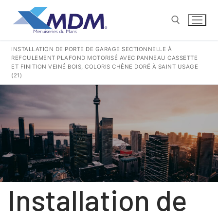
Aller
au
contenu
INSTALLATION DE PORTE DE GARAGE SECTIONNELLE À
REFOULEMENT PLAFOND MOTORISÉ AVEC PANNEAU CASSETTE
Rechercher :
ET FINITION VEINÉ BOIS, COLORIS CHÊNE DORÉ À SAINT USAGE
(21)
CONTACT@MENUISERIESDUMANS.FR
Rechercher
:
QUI SOMMES-NOUS ?
NOS GESTES POUR LA TERRE
Installation de
NOS PRODUITS PVC
COULISSANTS
NOS PRODUITS ALUMINIUM