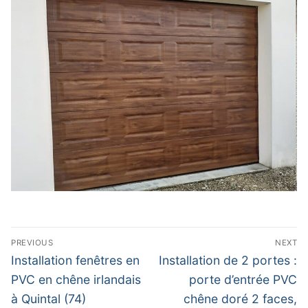
Navigation
PREVIOUS
NEXT
de
Previous
Next
Installation fenêtres en
Installation de 2 portes :
post:
post:
l’article
PVC en chêne irlandais
porte d’entrée PVC
à Quintal (74)
chêne doré 2 faces,