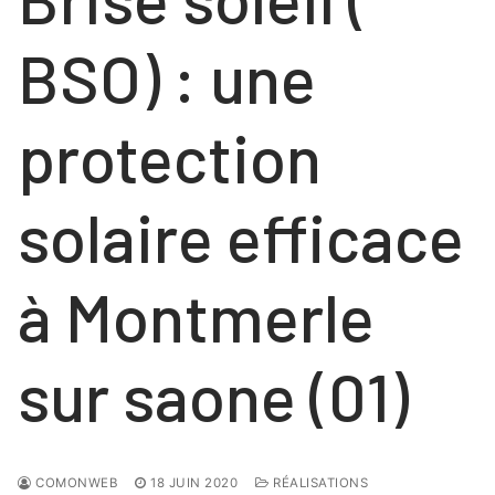
COULISSANTS
NOS RÉALISATIONS
FENÊTRES
BSO) : une
Contact
FENÊTRES
PORTES
protection
PORTES
VOLETS ROULANTS
NOS PORTES « HABITAT »
solaire efficace
NOS PORTES « TERTIAIRE »
à Montmerle
sur saone (01)
COMONWEB
18 JUIN 2020
RÉALISATIONS