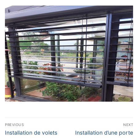
Navigation
PREVIOUS
NEXT
de
Previous
Next
Installation de volets
Installation d’une porte