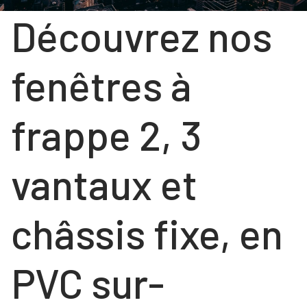
Découvrez nos
COULISSANTS
NOS RÉALISATIONS
FENÊTRES
Contact
FENÊTRES
PORTES
fenêtres à
PORTES
VOLETS ROULANTS
frappe 2, 3
NOS PORTES « HABITAT »
NOS PORTES « TERTIAIRE »
vantaux et
châssis fixe, en
PVC sur-