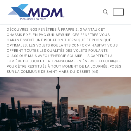
Aller
au
contenu
DÉCOUVREZ NOS FENÊTRES À FRAPPE 2, 3 VANTAUX ET
CHÂSSIS FIXE, EN PVC SUR-MESURE. CES FENÊTRES VOUS
Rechercher :
GARANTISSENT UNE ISOLATION THERMIQUE ET PHONIQUE
OPTIMALES. LES VOLETS ROULANTS CONFOR’M HABITAT VOUS
OFFRENT TOUTES LES QUALITÉS DES VOLETS ROULANTS
CONTACT@MENUISERIESDUMANS.FR
CLASSIQUE MAIS AVEC L’ÉNERGIE SOLAIRE. ILS CAPTENT LA
LUMIÈRE DU JOUR ET LA TRANSFORME EN ÉNERGIE ÉLECTRIQUE
POUR ÊTRE RESTITUÉE À TOUT MOMENT DE LA JOURNÉE. POSÉS
SUR LA COMMUNE DE SAINT-MARS-DU-DÉSERT (44).
Rechercher
:
QUI SOMMES-NOUS ?
NOS GESTES POUR LA TERRE
NOS PRODUITS PVC
COULISSANTS
NOS PRODUITS ALUMINIUM