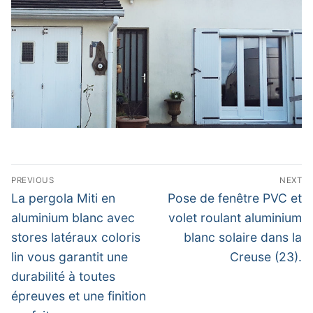
Navigation
PREVIOUS
NEXT
de
Previous
Next
La pergola Miti en
Pose de fenêtre PVC et
post:
post:
l’article
aluminium blanc avec
volet roulant aluminium
stores latéraux coloris
blanc solaire dans la
lin vous garantit une
Creuse (23).
durabilité à toutes
épreuves et une finition