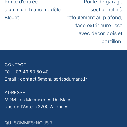
de
Previous
Next
Porte d’entrée
Porte de garage
post:
post:
l’article
aluminium blanc modèle
sectionnelle à
Bleuet.
refoulement au plafond,
face extérieure lisse
avec décor bois et
portillon.
CONTACT
Tél. : 02.43.80.50.40
Email : contact@menuiseriesdumans.fr
ADRESSE
MDM Les Menuiseries Du Mans
Rue de l'Ante, 72700 Allonnes
QUI SOMMES-NOUS ?