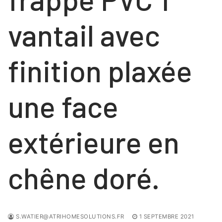
COULISSANTS
NOS RÉALISATIONS
FENÊTRES
vantail avec
Contact
FENÊTRES
PORTES
finition plaxée
PORTES
VOLETS ROULANTS
NOS PORTES « HABITAT »
une face
NOS PORTES « TERTIAIRE »
extérieure en
chêne doré.
S.WATIER@ATRIHOMESOLUTIONS.FR
1 SEPTEMBRE 2021