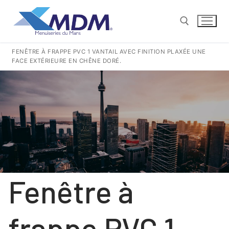
Aller
au
contenu
FENÊTRE À FRAPPE PVC 1 VANTAIL AVEC FINITION PLAXÉE UNE
FACE EXTÉRIEURE EN CHÊNE DORÉ.
Rechercher :
CONTACT@MENUISERIESDUMANS.FR
Rechercher
:
QUI SOMMES-NOUS ?
Fenêtre à
NOS GESTES POUR LA TERRE
NOS PRODUITS PVC
frappe PVC 1
COULISSANTS
NOS PRODUITS ALUMINIUM