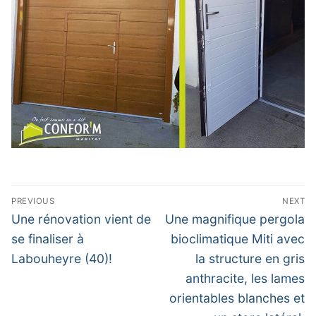
Navigation
PREVIOUS
NEXT
de
Previous
Next
Une rénovation vient de
Une magnifique pergola
post:
post:
l’article
se finaliser à
bioclimatique Miti avec
Labouheyre (40)!
la structure en gris
anthracite, les lames
orientables blanches et