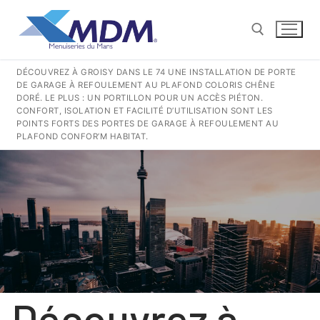
Aller
au
contenu
DÉCOUVREZ À GROISY DANS LE 74 UNE INSTALLATION DE PORTE
DE GARAGE À REFOULEMENT AU PLAFOND COLORIS CHÊNE
Rechercher :
DORÉ. LE PLUS : UN PORTILLON POUR UN ACCÈS PIÉTON.
CONFORT, ISOLATION ET FACILITÉ D’UTILISATION SONT LES
POINTS FORTS DES PORTES DE GARAGE À REFOULEMENT AU
CONTACT@MENUISERIESDUMANS.FR
PLAFOND CONFOR’M HABITAT.
Rechercher
:
QUI SOMMES-NOUS ?
NOS GESTES POUR LA TERRE
NOS PRODUITS PVC
Découvrez à
COULISSANTS
NOS PRODUITS ALUMINIUM