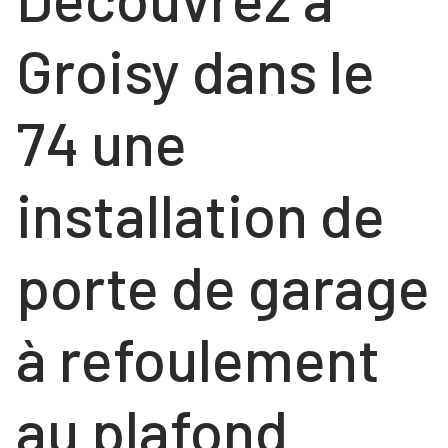
COULISSANTS
NOS RÉALISATIONS
FENÊTRES
Groisy dans le
Contact
FENÊTRES
PORTES
74 une
PORTES
VOLETS ROULANTS
NOS PORTES « HABITAT »
installation de
NOS PORTES « TERTIAIRE »
porte de garage
à refoulement
au plafond