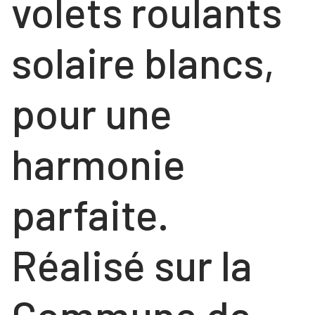
volets roulants
COULISSANTS
NOS RÉALISATIONS
FENÊTRES
solaire blancs,
Contact
FENÊTRES
PORTES
PORTES
VOLETS ROULANTS
pour une
NOS PORTES « HABITAT »
harmonie
NOS PORTES « TERTIAIRE »
parfaite.
Réalisé sur la