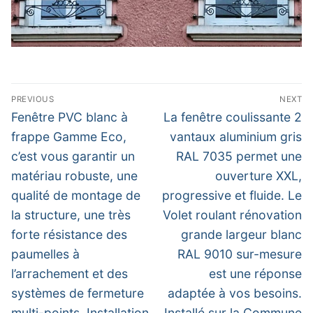
Navigation
PREVIOUS
NEXT
de
Previous
Next
Fenêtre PVC blanc à
La fenêtre coulissante 2
post:
post:
l’article
frappe Gamme Eco,
vantaux aluminium gris
c’est vous garantir un
RAL 7035 permet une
matériau robuste, une
ouverture XXL,
qualité de montage de
progressive et fluide. Le
la structure, une très
Volet roulant rénovation
forte résistance des
grande largeur blanc
paumelles à
RAL 9010 sur-mesure
l’arrachement et des
est une réponse
systèmes de fermeture
adaptée à vos besoins.
multi-points. Installation
Installé sur la Commune